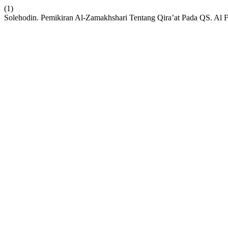
(1)
Solehodin. Pemikiran Al-Zamakhshari Tentang Qira’at Pada QS. Al Fa