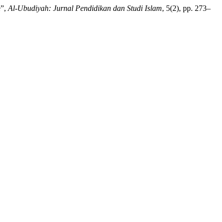
e”,
Al-Ubudiyah: Jurnal Pendidikan dan Studi Islam
, 5(2), pp. 273–