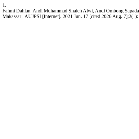
1.
Fahmi Dahlan, Andi Muhammad Shaleh Alwi, Andi Ombong Sapada. T
Makassar . AUJPSI [Internet]. 2021 Jun. 17 [cited 2026 Aug. 7];2(1):14