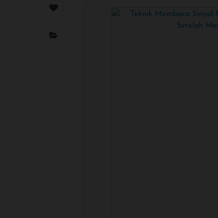
stars