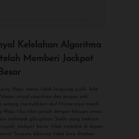
yal Kelelahan Algoritma
elah Memberi Jackpot
Besar
jong Ways, mesin tidak langsung pulih. Ada
lajari sinyal-sinyalnya dan jangan jadi
in sedang memulihkan diri! Momennya masih
g Ways tiba-tiba penuh dengan kilauan emas.
ura melonjak gila-gilaan. Saldo yang tadinya
 rupiah. Jackpot besar telah meledak di depan
mal. Senyum lebarmu tidak bisa ditahan.