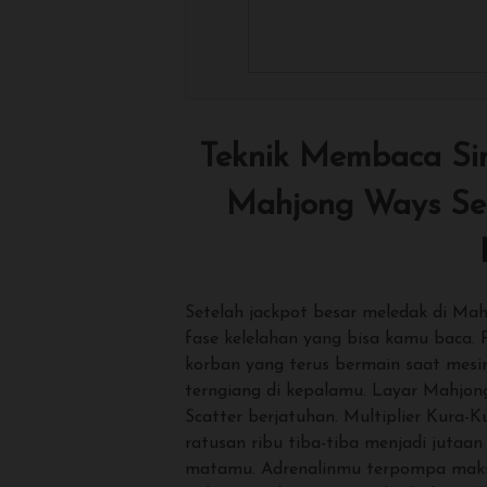
Teknik Membaca Sin
Mahjong Ways Set
Setelah jackpot besar meledak di Mah
fase kelelahan yang bisa kamu baca. Pe
korban yang terus bermain saat mes
terngiang di kepalamu. Layar Mahjon
Scatter berjatuhan. Multiplier Kura-K
ratusan ribu tiba-tiba menjadi jutaan
matamu. Adrenalinmu terpompa maksi