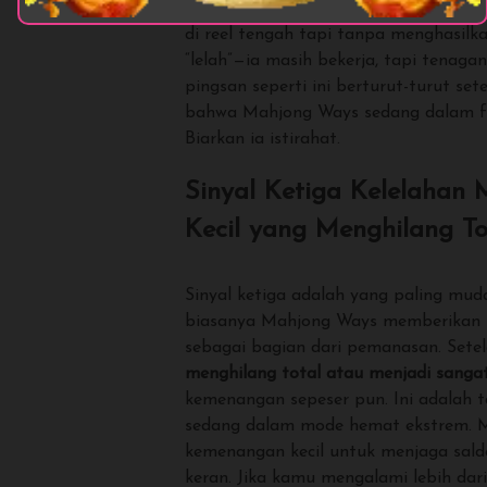
fase kelelahan, Wild akan cenderung mu
di reel tengah tapi tanpa menghasilk
“lelah”—ia masih bekerja, tapi tenaga
pingsan seperti ini berturut-turut sete
bahwa Mahjong Ways sedang dalam fas
Biarkan ia istirahat.
Sinyal Ketiga Kelelahan
Kecil yang Menghilang To
Sinyal ketiga adalah yang paling muda
biasanya Mahjong Ways memberikan k
sebagai bagian dari pemanasan. Setel
menghilang total atau menjadi sangat
kemenangan sepeser pun. Ini adalah 
sedang dalam mode hemat ekstrem. Me
kemenangan kecil untuk menjaga sald
keran. Jika kamu mengalami lebih dar