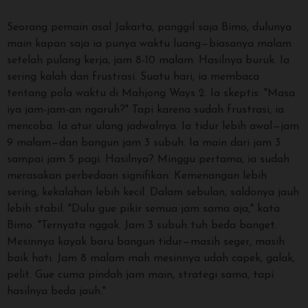
Seorang pemain asal Jakarta, panggil saja Bimo, dulunya
main kapan saja ia punya waktu luang—biasanya malam
setelah pulang kerja, jam 8-10 malam. Hasilnya buruk. Ia
sering kalah dan frustrasi. Suatu hari, ia membaca
tentang pola waktu di Mahjong Ways 2. Ia skeptis. "Masa
iya jam-jam-an ngaruh?" Tapi karena sudah frustrasi, ia
mencoba. Ia atur ulang jadwalnya. Ia tidur lebih awal—jam
9 malam—dan bangun jam 3 subuh. Ia main dari jam 3
sampai jam 5 pagi. Hasilnya? Minggu pertama, ia sudah
merasakan perbedaan signifikan. Kemenangan lebih
sering, kekalahan lebih kecil. Dalam sebulan, saldonya jauh
lebih stabil. "Dulu gue pikir semua jam sama aja," kata
Bimo. "Ternyata nggak. Jam 3 subuh tuh beda banget.
Mesinnya kayak baru bangun tidur—masih seger, masih
baik hati. Jam 8 malam mah mesinnya udah capek, galak,
pelit. Gue cuma pindah jam main, strategi sama, tapi
hasilnya beda jauh."