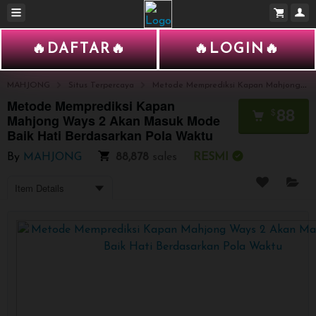
Slot
Togel
Ca
🔥DAFTAR🔥
🔥LOGIN🔥
MAHJONG
Situs Terpercaya
Metode Memprediksi Kapan Mahjong Ways 2 Akan Masuk Mode Baik Hati Berdasarkan Pola Waktu
Metode Memprediksi Kapan
88
$
Mahjong Ways 2 Akan Masuk Mode
Baik Hati Berdasarkan Pola Waktu
By
MAHJONG
88,878
sales
RESMI
Item Details