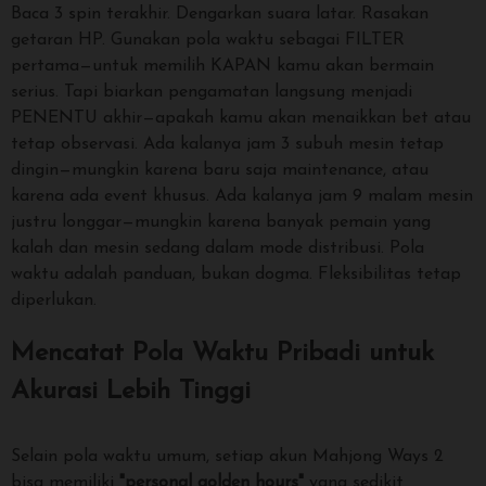
Baca 3 spin terakhir. Dengarkan suara latar. Rasakan
getaran HP. Gunakan pola waktu sebagai FILTER
pertama—untuk memilih KAPAN kamu akan bermain
serius. Tapi biarkan pengamatan langsung menjadi
PENENTU akhir—apakah kamu akan menaikkan bet atau
tetap observasi. Ada kalanya jam 3 subuh mesin tetap
dingin—mungkin karena baru saja maintenance, atau
karena ada event khusus. Ada kalanya jam 9 malam mesin
justru longgar—mungkin karena banyak pemain yang
kalah dan mesin sedang dalam mode distribusi. Pola
waktu adalah panduan, bukan dogma. Fleksibilitas tetap
diperlukan.
Mencatat Pola Waktu Pribadi untuk
Akurasi Lebih Tinggi
Selain pola waktu umum, setiap akun Mahjong Ways 2
bisa memiliki
"personal golden hours"
yang sedikit