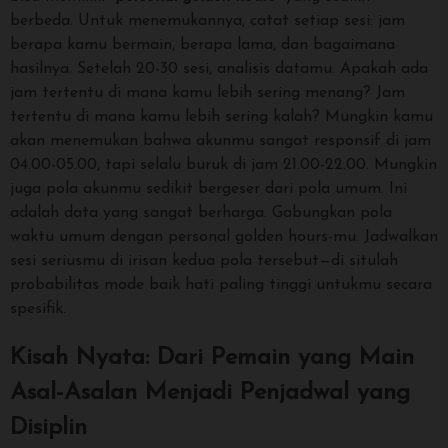
berbeda. Untuk menemukannya, catat setiap sesi: jam
berapa kamu bermain, berapa lama, dan bagaimana
hasilnya. Setelah 20-30 sesi, analisis datamu. Apakah ada
jam tertentu di mana kamu lebih sering menang? Jam
tertentu di mana kamu lebih sering kalah? Mungkin kamu
akan menemukan bahwa akunmu sangat responsif di jam
04.00-05.00, tapi selalu buruk di jam 21.00-22.00. Mungkin
juga pola akunmu sedikit bergeser dari pola umum. Ini
adalah data yang sangat berharga. Gabungkan pola
waktu umum dengan personal golden hours-mu. Jadwalkan
sesi seriusmu di irisan kedua pola tersebut—di situlah
probabilitas mode baik hati paling tinggi untukmu secara
spesifik.
Kisah Nyata: Dari Pemain yang Main
Asal-Asalan Menjadi Penjadwal yang
Disiplin