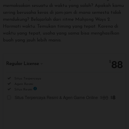
memaksakan sesuatu di waktu yang salah? Apakah kamu
sering berusaha keras di jam-jam di mana semesta tidak
mendukung? Belajarlah dari ritme Mahjong Ways 2.
Hormati waktu. Temukan timing yang tepat. Karena di
waktu yang tepat, usaha yang sama bisa menghasilkan
buah yang jauh lebih manis.
88
$
Regular License
Regular
Included:
Situs Terpercaya
License
Included:
Agen Resmi
SELECTED
Included:
Situs Resmi
88
$
80
8
Situs Terpercaya Resmi & Agen Game Online
$
$
Use, by
you or
one
client, in
a single