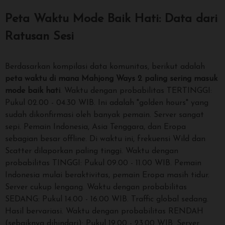
Peta Waktu Mode Baik Hati: Data dari
Ratusan Sesi
Berdasarkan kompilasi data komunitas, berikut adalah
peta waktu di mana Mahjong Ways 2 paling sering masuk
mode baik hati
. Waktu dengan probabilitas TERTINGGI:
Pukul 02.00 - 04.30 WIB. Ini adalah "golden hours" yang
sudah dikonfirmasi oleh banyak pemain. Server sangat
sepi. Pemain Indonesia, Asia Tenggara, dan Eropa
sebagian besar offline. Di waktu ini, frekuensi Wild dan
Scatter dilaporkan paling tinggi. Waktu dengan
probabilitas TINGGI: Pukul 09.00 - 11.00 WIB. Pemain
Indonesia mulai beraktivitas, pemain Eropa masih tidur.
Server cukup lengang. Waktu dengan probabilitas
SEDANG: Pukul 14.00 - 16.00 WIB. Traffic global sedang.
Hasil bervariasi. Waktu dengan probabilitas RENDAH
(sebaiknya dihindari): Pukul 19.00 - 23.00 WIB. Server