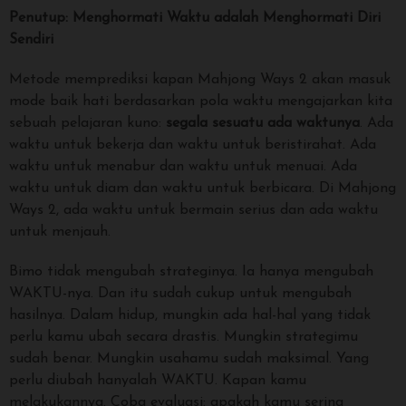
Penutup: Menghormati Waktu adalah Menghormati Diri
Sendiri
Metode memprediksi kapan Mahjong Ways 2 akan masuk
mode baik hati berdasarkan pola waktu mengajarkan kita
sebuah pelajaran kuno:
segala sesuatu ada waktunya
. Ada
waktu untuk bekerja dan waktu untuk beristirahat. Ada
waktu untuk menabur dan waktu untuk menuai. Ada
waktu untuk diam dan waktu untuk berbicara. Di Mahjong
Ways 2, ada waktu untuk bermain serius dan ada waktu
untuk menjauh.
Bimo tidak mengubah strateginya. Ia hanya mengubah
WAKTU-nya. Dan itu sudah cukup untuk mengubah
hasilnya. Dalam hidup, mungkin ada hal-hal yang tidak
perlu kamu ubah secara drastis. Mungkin strategimu
sudah benar. Mungkin usahamu sudah maksimal. Yang
perlu diubah hanyalah WAKTU. Kapan kamu
melakukannya. Coba evaluasi: apakah kamu sering