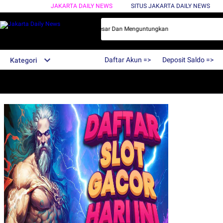
JAKARTA DAILY NEWS
SITUS JAKARTA DAILY NEWS
ne Gacor Terbaik Dengan Bonus Terbesar Dan Menguntungkan
Daftar Akun =>
Deposit Saldo =>
Kategori