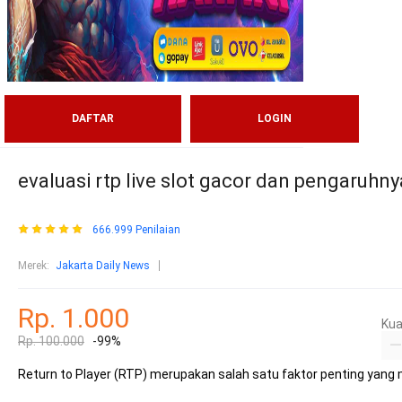
DAFTAR
LOGIN
evaluasi rtp live slot gacor dan pengaruh
666.999 Penilaian
Merek:
Jakarta Daily News
Rp. 1.000
Kua
Rp. 100.000
-99%
Return to Player (RTP) merupakan salah satu faktor penting yang 