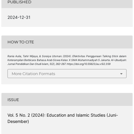
PUBLISHED
2024-12-31
HOW TO CITE
Rania Aulia, Tahir Wijaya, & Soraiya Utsman. (2024). Efektivitas Penggunaan Talking Stick dalam
Keterampilan Berbicara Bahasa Arab Siswa Kelas X SMA Muhammadiyah 5 Jakarta.
Al-Ubudiyah:
Jurnal Pendidikan Dan Studi Islam
,
5
(2), 262–267. https://doi.org/10.55623/au.v5i2.359
More Citation Formats
ISSUE
Vol. 5 No. 2 (2024): Education and Islamic Studies (Juni-
Desember)