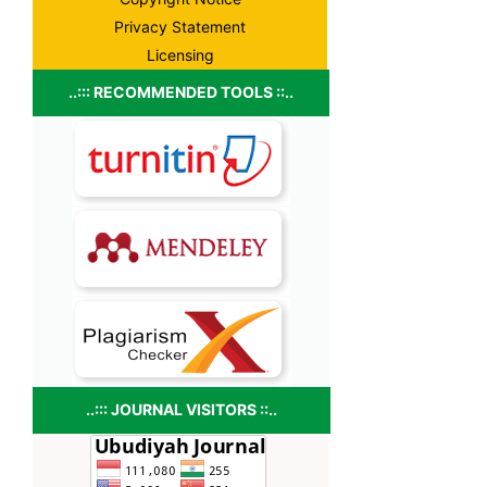
Privacy Statement
Licensing
..::: RECOMMENDED TOOLS ::..
..::: JOURNAL VISITORS ::..