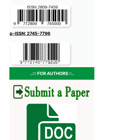
p-ISSN: 2745-7796
..::: FOR AUTHORS ::..