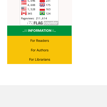
..::: INFORMATION ::..
For Readers
For Authors
For Librarians