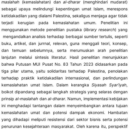
maslahah
(kemaslahatan) dan
al-dharar
(menghindari mudarat)
sebagai upaya melindungi kepentingan umat Islam, merespons
ketidakadilan yang dialami Palestina, sekaligus menjaga agar tidak
terjadi kerugian pada kemaslahatan umum. Penelitian ini
menggunakan metode penelitian pustaka (
library research
) yang
mengandalkan analisis terhadap berbagai sumber tertulis, seperti
buku, artikel, dan jurrnal, relevan, guna menggali teori, konsep,
dan temuan sebelumnya, serta merumuskan arah penelitian
lanjutan melalui sintesis literatur. Hasil penelitian menunjukkan
bahwa Putusan MUI Pusat No. 83 Tahun 2023 didasarkan pada
tiga pilar utama, yaitu solidaritas terhadap Palestina, penolakan
terhadap praktik ketidakadilan internasional, dan perlindungan
kemaslahatan umat Islam. Dalam kerangka
Siyasah Syar’iyah
,
boikot dipandang sebagai langkah strategis yang selaras dengan
prinsip
al-maslahah
dan
al-dharar
. Namun, implementasi kebijakan
ini menghadapi tantangan dalam menyeimbangkan antara tujuan
kemaslahatan umat dan potensi dampak ekonomi. Hambatan
yang dihadapi meliputi resistensi dari sektor bisnis serta potensi
penurunan kesejahteraan masyarakat. Oleh karena itu, perspektif