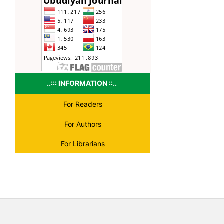
..::: INFORMATION ::..
For Readers
For Authors
For Librarians