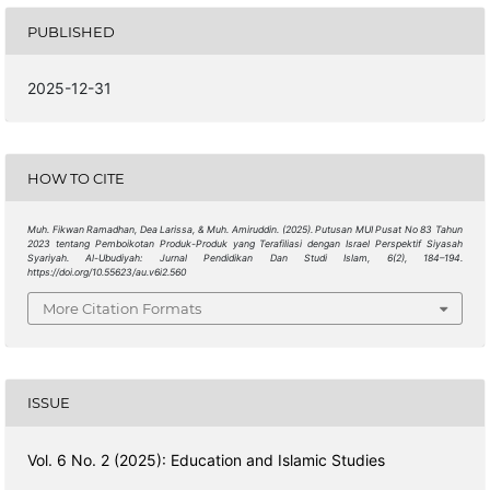
PUBLISHED
2025-12-31
HOW TO CITE
Muh. Fikwan Ramadhan, Dea Larissa, & Muh. Amiruddin. (2025). Putusan MUI Pusat No 83 Tahun
2023 tentang Pemboikotan Produk-Produk yang Terafiliasi dengan Israel Perspektif Siyasah
Syariyah.
Al-Ubudiyah: Jurnal Pendidikan Dan Studi Islam
,
6
(2), 184–194.
https://doi.org/10.55623/au.v6i2.560
More Citation Formats
ISSUE
Vol. 6 No. 2 (2025): Education and Islamic Studies