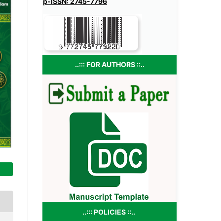
p-ISSN: 2745-7796
..::: FOR AUTHORS ::..
..::: POLICIES ::..