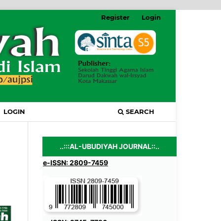
Register
Login
LOGIN
SEARCH
..:::AL-UBUDIYAH JOURNAL::..
e-ISSN: 2809-7459