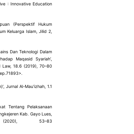
ive : Innovative Education
puan (Perspektif Hukum
m Keluarga Islam, Jilid 2,
Sains Dan Teknologi Dalam
adap Maqasid Syariah’,
nd Law, 18.6 (2019), 70–80
rep.71893
>.
’, Jurnal Al-Mau’izhah, 1.1
kat Tentang Pelaksanaan
angkejeren Kab. Gayo Lues,
2020), 53–83