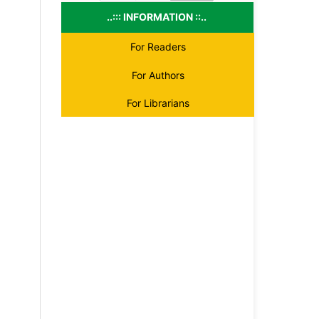
..::: INFORMATION ::..
For Readers
For Authors
For Librarians