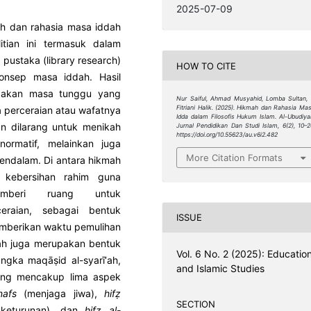
2025-07-09
mah dan rahasia masa iddah
litian ini termasuk dalam
 pustaka (library research)
HOW TO CITE
konsep masa iddah. Hasil
pakan masa tunggu yang
Nur Saiful, Ahmad Musyahid, Lomba Sultan,
a perceraian atau wafatnya
Fitriani Halik. (2025). Hikmah dan Rahasia Ma
Idda dalam Filosofis Hukum Islam.
Al-Ubudiya
n dilarang untuk menikah
Jurnal Pendidikan Dan Studi Islam
,
6
(2), 10–2
https://doi.org/10.55623/au.v6i2.482
normatif, melainkan juga
More Citation Formats
 mendalam. Di antara hikmah
 kebersihan rahim guna
emberi ruang untuk
eraian, sebagai bentuk
ISSUE
emberikan waktu pemulihan
dah juga merupakan bentuk
Vol. 6 No. 2 (2025): Educatio
ngka maqāṣid al-syarī‘ah,
and Islamic Studies
yang mencakup lima aspek
nafs
(menjaga jiwa),
hifẓ
SECTION
keturunan), dan
hifẓ al-