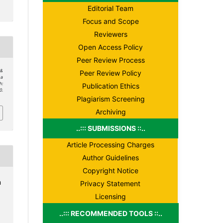
Editorial Team
Focus and Scope
Reviewers
Open Access Policy
Peer Review Process
 &
Peer Review Policy
sa
h:
Publication Ethics
0.
Plagiarism Screening
Archiving
..::: SUBMISSIONS ::..
Article Processing Charges
Author Guidelines
Copyright Notice
n
Privacy Statement
Licensing
..::: RECOMMENDED TOOLS ::..