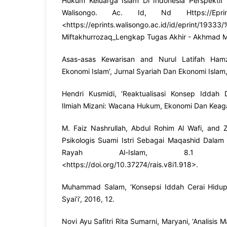
Hukum Keluarga Islam Di Indonesia Perspektif M
Walisongo. Ac. Id, Nd Https://E
<
https://eprints.walisongo.ac.id/id/eprint/1933
Miftakhurrozaq_Lengkap Tugas Akhir - Akhmad M
Asas-asas Kewarisan and Nurul Latifah Hamz
Ekonomi Islam’, Jurnal Syariah Dan Ekonomi Islam,
Hendri Kusmidi, ‘Reaktualisasi Konsep Iddah 
Ilmiah Mizani: Wacana Hukum, Ekonomi Dan Keag
M. Faiz Nashrullah, Abdul Rohim Al Wafi, and
Psikologis Suami Istri Sebagai Maqashid Dalam 
Rayah Al-Islam, 8.1 (2
<
https://doi.org/10.37274/rais.v8i1.918
>.
Muhammad Salam, ‘Konsepsi Iddah Cerai Hid
Syai’i’, 2016, 12.
Novi Ayu Safitri Rita Sumarni, Maryani, ‘Analisis 