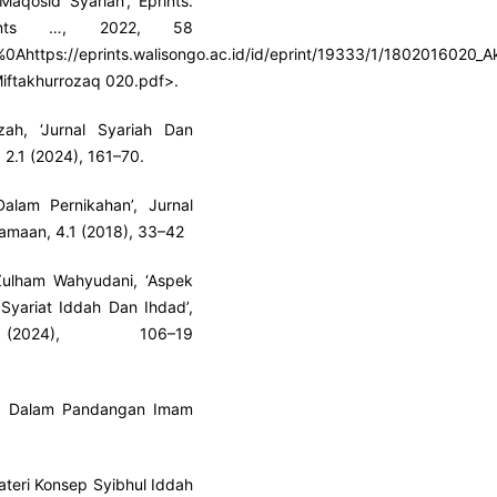
aqosid Syariah’, Eprints.
prints …, 2022, 58
3/%0Ahttps://eprints.walisongo.ac.id/id/eprint/19333/1/1802016020
iftakhurrozaq 020.pdf>.
ah, ‘Jurnal Syariah Dan
 2.1 (2024), 161–70.
Dalam Pernikahan’, Jurnal
amaan, 4.1 (2018), 33–42
 Zulham Wahyudani, ‘Aspek
Syariat Iddah Dan Ihdad’,
024), 106–19
up Dalam Pandangan Imam
Materi Konsep Syibhul Iddah