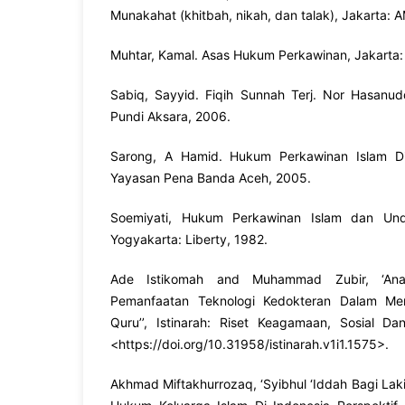
Munakahat (khitbah, nikah, dan talak), Jakarta: 
Muhtar, Kamal. Asas Hukum Perkawinan, Jakarta: 
Sabiq, Sayyid. Fiqih Sunnah Terj. Nor Hasanudd
Pundi Aksara, 2006.
Sarong, A Hamid. Hukum Perkawinan Islam Di
Yayasan Pena Banda Aceh, 2005.
Soemiyati, Hukum Perkawinan Islam dan Und
Yogyakarta: Liberty, 1982.
Ade Istikomah and Muhammad Zubir, ‘Anal
Pemanfaatan Teknologi Kedokteran Dalam Mena
Quru’’, Istinarah: Riset Keagamaan, Sosial D
<
https://doi.org/10.31958/istinarah.v1i1.1575
>.
Akhmad Miftakhurrozaq, ‘Syibhul ‘Iddah Bagi La