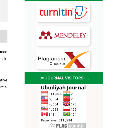
hmad
alik
..::: JOURNAL VISITORS ::..
tive
cial