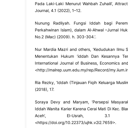
Pada Laki-Laki Menurut Wahbah Zuhaili’, Attract
Journal, 4.1 (2022), 1–12.
Nunung Radliyah. Fungsi Iddah bagi Perem
Perkahwinan Islam), dalam Al-Ahwal –Jurnal Huku
No.2 (Mac) (2009). h. 303-304.’.
Nur Mardia Mazri and others, ‘Kedudukan Ilmu 
Menentukan Hukum ‘iddah Dan Kesannya Terh
International Journal of Business, Economics a
<
http://malrep.uum.edu.my/rep/Record/my.iium.i
Ria Rezky, ‘Iddah (Tinjauan Fiqih Keluarga Muslim)
(2018), 17.
Soraya Devy and Maryam, ‘Persepsi Masyara
Iddah Wanita Karier Karena Cerai Mati Di Kec. Bl
Aceh’, El-Usrah, 3.1 (
<
https://doi.org/10.22373/ujhk.v2i2.7659
>.