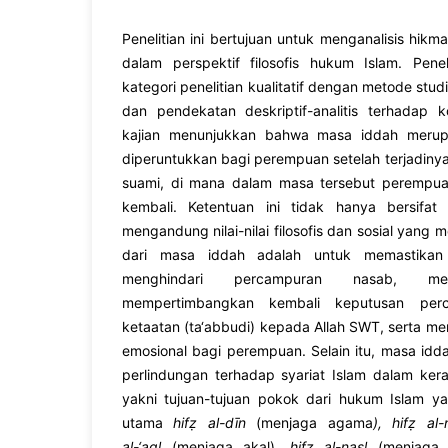
Penelitian ini bertujuan untuk menganalisis hik
dalam perspektif filosofis hukum Islam. Pene
kategori penelitian kualitatif dengan metode studi
dan pendekatan deskriptif-analitis terhadap 
kajian menunjukkan bahwa masa iddah meru
diperuntukkan bagi perempuan setelah terjadiny
suami, di mana dalam masa tersebut perempua
kembali. Ketentuan ini tidak hanya bersifat 
mengandung nilai-nilai filosofis dan sosial yang
dari masa iddah adalah untuk memastikan
menghindari percampuran nasab, m
mempertimbangkan kembali keputusan perc
ketaatan (ta‘abbudi) kepada Allah SWT, serta m
emosional bagi perempuan. Selain itu, masa id
perlindungan terhadap syariat Islam dalam kera
yakni tujuan-tujuan pokok dari hukum Islam 
utama
hifẓ al-dīn
(menjaga agama
), hifẓ al-
al-‘aql
(menjaga akal),
hifẓ al-nasl
(menjaga 